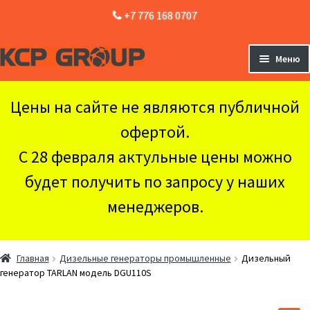
+7 776 168 0707
Перейти
Перейти
Меню
к
к
навигации
содержимому
Главная
Цены на сайте не являются публичной
Оборудование
Раз
офертой.
вло
Доставка и Оплата
мен
С 28 февраля актульные цены можно
Контакты
будет получить по запросу у наших
менеджеров.
Главная
Дизельные генераторы промышленные
Дизельный
генератор TARLAN модель DGU110S