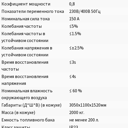
Коэфициент мощности
0,8
Показатели переменного тока
230В/400В 50Гц
Номинальная сила тока
150 A
Колебания частоты
≤5%
Колебания частоты в
≤1.5%
устойчивом состоянии
Колебания напряжения в
≤±2.5%
устойчивом состоянии
Время восстановления
≤3s
частоты
Время восстановления
≤4s
напряжения
Номинальная влажность
≤ 60 %
окружающего воздуха
Габариты (Д*Ш*В) (в кожухе)
3050x1100x1520мм
Масса (в кожухе)
2000 кг.
Емкость топливного бака
не менее 200 л.
Класс защиты
IP23