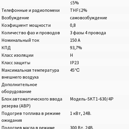
≤5%
Телефонные и радиопомехи
THF≤2%
Возбуждение
самовозбуждение
Коэфициент мощности
0,8
Количество фаз и проводов
3 фазы 4 провода
Номинальный ток
150 A
КПД
93,7%
Класс изоляции
H
Класс защиты
IP23
Максимальная температура
45℃
внешнего воздуха
Дополнительное
оборудование
Блок автоматического ввода
Модель-SKT1-630/4P
резерва (АВР)
Подогрев топлива в режиме
1 кВт, 24В.
ожидания
Подогрев масла в режиме
300 Вт, 24В.