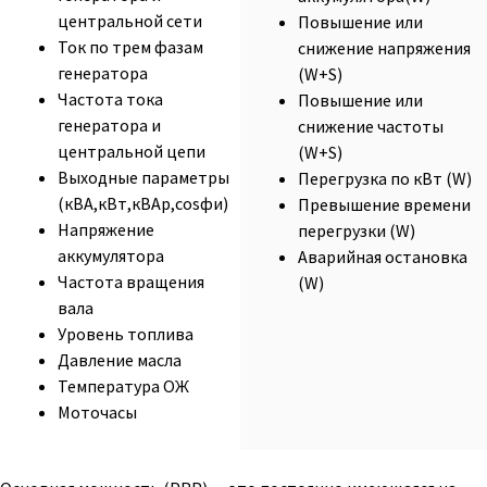
центральной сети
Повышение или
Ток по трем фазам
снижение напряжения
генератора
(W+S)
Частота тока
Повышение или
генератора и
снижение частоты
центральной цепи
(W+S)
Выходные параметры
Перегрузка по кВт (W)
(кВА,кВт,кВАр,cosфи)
Превышение времени
Напряжение
перегрузки (W)
аккумулятора
Аварийная остановка
Частота вращения
(W)
вала
Уровень топлива
Давление масла
Температура ОЖ
Моточасы