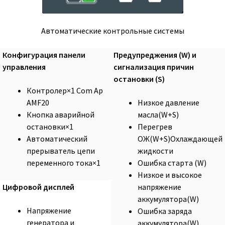
Автоматические контрольные системы
Конфигурация панели
Предупреджения (W) и
управления
сигнализация причин
остановки (S)
Контролер×1 Com Ap
AMF20
Низкое давление
Кнопка аварийной
масла(W+S)
остановки×1
Перегрев
Автоматический
ОЖ(W+S)Охлаждающей
прерыватель цепи
жидкости
переменного тока×1
Ошибка старта (W)
Низкое и высокое
напряжение
Цифровой дисплей
аккумулятора(W)
Напряжение
Ошибка заряда
генератора и
аккумулятора(W)