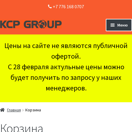
+7 776 168 0707
Перейти
Перейти
Меню
к
к
навигации
содержимому
Главная
Цены на сайте не являются публичной
Оборудование
Раз
офертой.
вло
Доставка и Оплата
мен
С 28 февраля актульные цены можно
Контакты
будет получить по запросу у наших
менеджеров.
Главная
Корзина
Корзина