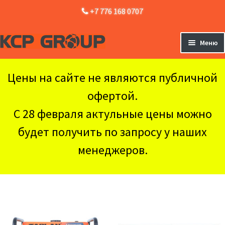
+7 776 168 0707
Перейти
Перейти
Меню
к
к
навигации
содержимому
Главная
Цены на сайте не являются публичной
Оборудование
Раз
офертой.
вло
Доставка и Оплата
мен
С 28 февраля актульные цены можно
Контакты
будет получить по запросу у наших
менеджеров.