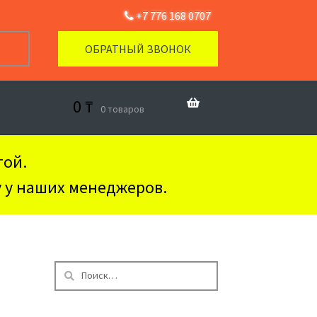
+7 776 168 0707
ОБРАТНЫЙ ЗВОНОК
0
₸
0 товаров
той.
у у наших менеджеров.
Найти: