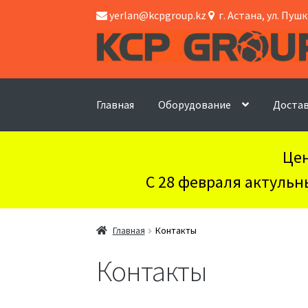
yerlan@kcpgroup.kz
г. Астана, ул. Пушк
Перейти
Перейти
к
к
навигации
содержимому
Главная
Оборудование
Достав
Цен
С 28 февраля актульн
Главная
Контакты
Контакты