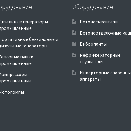
орудование
Оборудование
Дизельные генераторы
Бетоносмесители
промышленные
Бетоноотделочные ма
Портативные бензиновые и
Виброплиты
дизельные генераторы
Рефрижераторные
Тепловые пушки
осушители
промышленные
Инверторные сварочны
Компрессоры
аппараты
промышленные
Мотопомпы