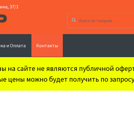
ина, 37/1
Искать:
Поиск
ка и Оплата
Контакты
ы на сайте не являются публичной офер
ые цены можно будет получить по запрос