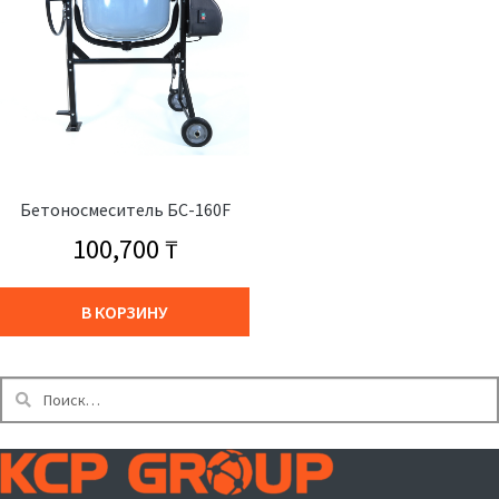
Бетоносмеситель БС-160F
100,700
₸
В КОРЗИНУ
Найти: