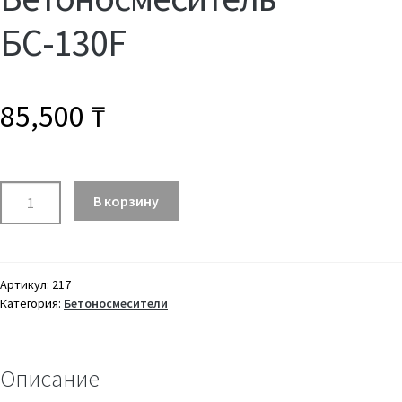
БС-130F
85,500
₸
Количество
В корзину
товара
Бетоносмеситель
БС-130F
Артикул:
217
Категория:
Бетоносмесители
Описание