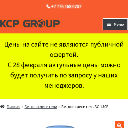
+7 776 168 0707
Перейти
Перейти
Меню
к
к
навигации
содержимому
Главная
Цены на сайте не являются публичной
Оборудование
Раз
офертой.
вло
Доставка и Оплата
мен
С 28 февраля актульные цены можно
Контакты
будет получить по запросу у наших
менеджеров.
Главная
Бетоносмесители
Бетоносмеситель БС-130F